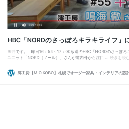
HBC「NORDのさっぽろキラキライフ
酒井です。 昨日16：54～17：00放送のHBC「NORDのさ
ユニット「NORD（ノール）」さんが道内外から注目 …
続きを読
澪工房【MIO KOBO】札幌でオーダー家具・インテリアの設