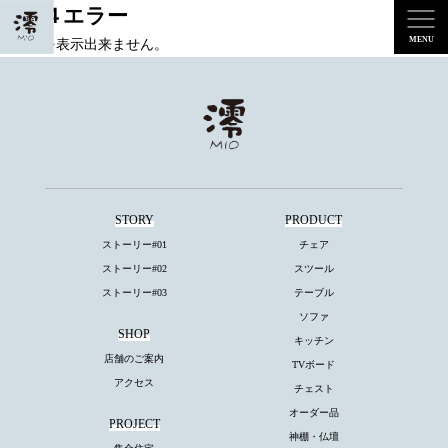
４０４エラー
ページを表示出来ません。
STORY
PRODUCT
ストーリー#01
チェア
ストーリー#02
スツール
ストーリー#03
テーブル
ソファ
SHOP
キッチン
店舗のご案内
TVボード
アクセス
チェスト
オーダー品
PROJECT
神棚・仏壇