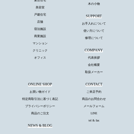
集合住宅
木の小物
美容室
戸建住宅
SUPPORT
店舗
お手入れについて
宿泊施設
使い方について
商業施設
修理について
マンション
COMPANY
クリニック
オフィス
代表挨拶
会社概要
取扱メーカー
ONLINE SHOP
CONTACT
お買い物ガイド
ご来店予約
特定商取引法に基づく表記
商品のお問合わせ
プライバシーポリシー
メールフォーム
商品のご注文
LINE
tel & fax
NEWS & BLOG