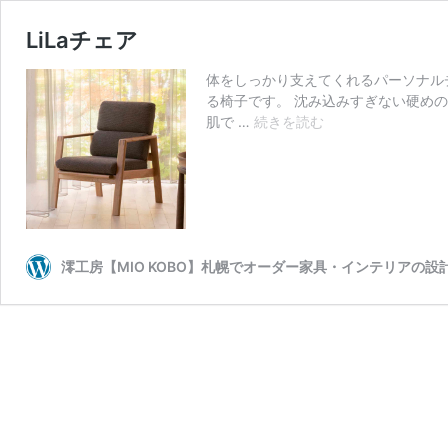
LiLaチェア
体をしっかり支えてくれるパーソナル
る椅子です。 沈み込みすぎない硬め
LiLa
肌で …
続きを読む
チ
ェ
ア
澪工房【MIO KOBO】札幌でオーダー家具・インテリアの設