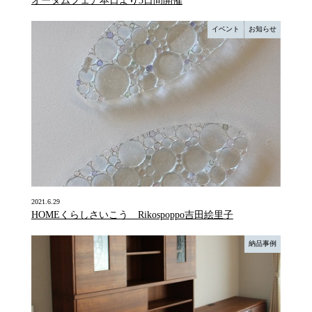
オータムフェア本日より3日間開催
イベント
お知らせ
2021.6.29
HOMEくらしさいこう Rikospoppo吉田絵里子
納品事例