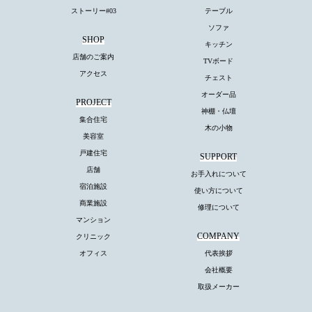
ストーリー#03
テーブル
ソファ
SHOP
キッチン
店舗のご案内
TVボード
アクセス
チェスト
オーダー品
PROJECT
神棚・仏壇
集合住宅
木の小物
美容室
戸建住宅
SUPPORT
店舗
お手入れについて
宿泊施設
使い方について
商業施設
修理について
マンション
COMPANY
クリニック
オフィス
代表挨拶
会社概要
取扱メーカー