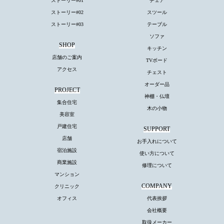
ストーリー#01
チェア
ストーリー#02
スツール
ストーリー#03
テーブル
ソファ
SHOP
キッチン
店舗のご案内
TVボード
アクセス
チェスト
オーダー品
PROJECT
神棚・仏壇
集合住宅
木の小物
美容室
戸建住宅
SUPPORT
店舗
お手入れについて
宿泊施設
使い方について
商業施設
修理について
マンション
COMPANY
クリニック
オフィス
代表挨拶
会社概要
取扱メーカー