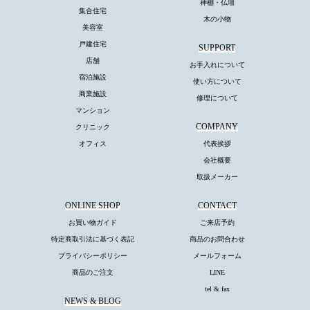
神棚・仏壇
集合住宅
木の小物
美容室
戸建住宅
SUPPORT
店舗
お手入れについて
宿泊施設
使い方について
商業施設
修理について
マンション
COMPANY
クリニック
オフィス
代表挨拶
会社概要
取扱メーカー
ONLINE SHOP
CONTACT
お買い物ガイド
ご来店予約
特定商取引法に基づく表記
商品のお問合わせ
プライバシーポリシー
メールフォーム
商品のご注文
LINE
tel & fax
NEWS & BLOG