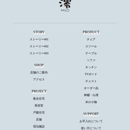
STORY
PRODUCT
ストーリー#01
チェア
ストーリー#02
スツール
ストーリー#03
テーブル
ソファ
SHOP
キッチン
店舗のご案内
TVボード
アクセス
チェスト
オーダー品
PROJECT
神棚・仏壇
集合住宅
木の小物
美容室
戸建住宅
SUPPORT
店舗
お手入れについて
宿泊施設
使い方について