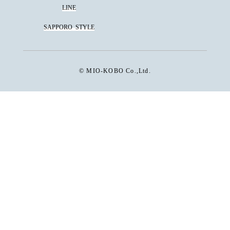
LINE
SAPPORO
STYLE
© MIO-KOBO Co.,Ltd.