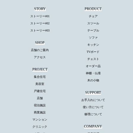
STORY
PRODUCT
ストーリー#01
チェア
ストーリー#02
スツール
ストーリー#03
テーブル
ソファ
SHOP
キッチン
店舗のご案内
TVボード
アクセス
チェスト
オーダー品
PROJECT
神棚・仏壇
集合住宅
木の小物
美容室
戸建住宅
SUPPORT
店舗
お手入れについて
宿泊施設
使い方について
商業施設
修理について
マンション
COMPANY
クリニック