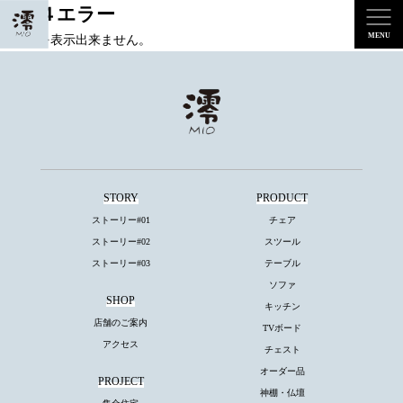
４０４エラー
ページを表示出来ません。
STORY
PRODUCT
ストーリー#01
チェア
ストーリー#02
スツール
ストーリー#03
テーブル
ソファ
SHOP
キッチン
店舗のご案内
TVボード
アクセス
チェスト
オーダー品
PROJECT
神棚・仏壇