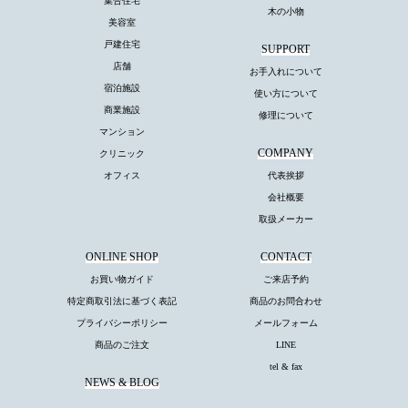
集合住宅
木の小物
美容室
戸建住宅
SUPPORT
店舗
お手入れについて
宿泊施設
使い方について
商業施設
修理について
マンション
COMPANY
クリニック
オフィス
代表挨拶
会社概要
取扱メーカー
ONLINE SHOP
CONTACT
お買い物ガイド
ご来店予約
特定商取引法に基づく表記
商品のお問合わせ
プライバシーポリシー
メールフォーム
商品のご注文
LINE
tel & fax
NEWS & BLOG