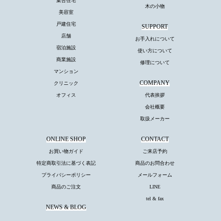
集合住宅
木の小物
美容室
戸建住宅
SUPPORT
店舗
お手入れについて
宿泊施設
使い方について
商業施設
修理について
マンション
COMPANY
クリニック
オフィス
代表挨拶
会社概要
取扱メーカー
ONLINE SHOP
CONTACT
お買い物ガイド
ご来店予約
特定商取引法に基づく表記
商品のお問合わせ
プライバシーポリシー
メールフォーム
商品のご注文
LINE
tel & fax
NEWS & BLOG