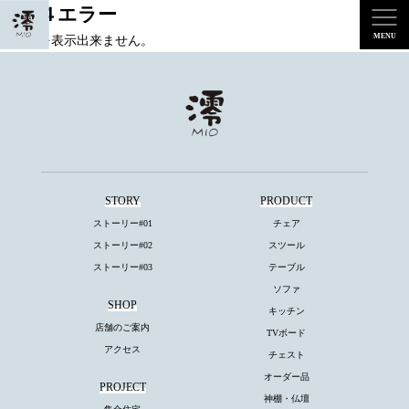
４０４エラー
ページを表示出来ません。
STORY
PRODUCT
ストーリー#01
チェア
ストーリー#02
スツール
ストーリー#03
テーブル
ソファ
SHOP
キッチン
店舗のご案内
TVボード
アクセス
チェスト
オーダー品
PROJECT
神棚・仏壇