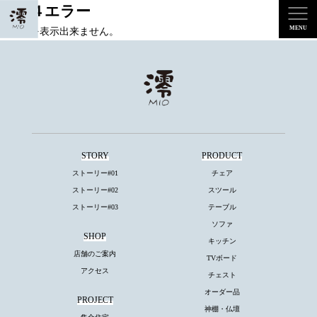
４０４エラー
ページを表示出来ません。
STORY
PRODUCT
ストーリー#01
チェア
ストーリー#02
スツール
ストーリー#03
テーブル
ソファ
SHOP
キッチン
店舗のご案内
TVボード
アクセス
チェスト
オーダー品
PROJECT
神棚・仏壇