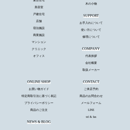
集合住宅
木の小物
美容室
戸建住宅
SUPPORT
店舗
お手入れについて
宿泊施設
使い方について
商業施設
修理について
マンション
COMPANY
クリニック
オフィス
代表挨拶
会社概要
取扱メーカー
ONLINE SHOP
CONTACT
お買い物ガイド
ご来店予約
特定商取引法に基づく表記
商品のお問合わせ
プライバシーポリシー
メールフォーム
商品のご注文
LINE
tel & fax
NEWS & BLOG