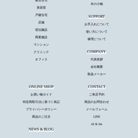
集合住宅
木の小物
美容室
戸建住宅
SUPPORT
店舗
お手入れについて
宿泊施設
使い方について
商業施設
修理について
マンション
COMPANY
クリニック
オフィス
代表挨拶
会社概要
取扱メーカー
ONLINE SHOP
CONTACT
お買い物ガイド
ご来店予約
特定商取引法に基づく表記
商品のお問合わせ
プライバシーポリシー
メールフォーム
商品のご注文
LINE
tel & fax
NEWS & BLOG