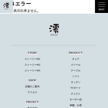
４０４エラー
ページを表示出来ません。
STORY
PRODUCT
ストーリー#01
チェア
ストーリー#02
スツール
ストーリー#03
テーブル
ソファ
SHOP
キッチン
店舗のご案内
TVボード
アクセス
チェスト
オーダー品
PROJECT
神棚・仏壇