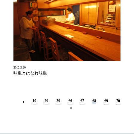
2012.2.20
味重とはなれ味重
10
20
30
66
67
68
69
70