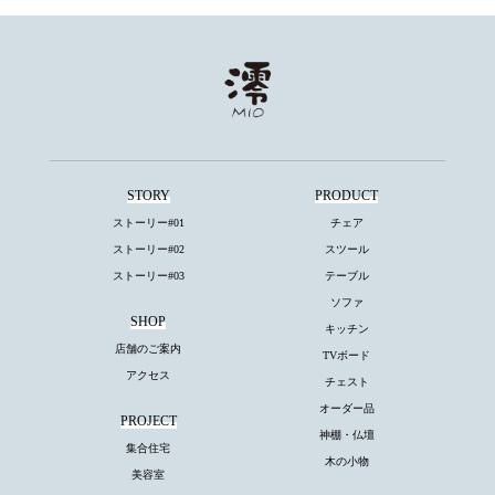
STORY
PRODUCT
ストーリー#01
チェア
ストーリー#02
スツール
ストーリー#03
テーブル
ソファ
SHOP
キッチン
店舗のご案内
TVボード
アクセス
チェスト
オーダー品
PROJECT
神棚・仏壇
集合住宅
木の小物
美容室