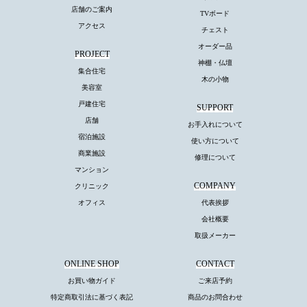
店舗のご案内
TVボード
アクセス
チェスト
オーダー品
PROJECT
神棚・仏壇
集合住宅
木の小物
美容室
戸建住宅
SUPPORT
店舗
お手入れについて
宿泊施設
使い方について
商業施設
修理について
マンション
COMPANY
クリニック
オフィス
代表挨拶
会社概要
取扱メーカー
ONLINE SHOP
CONTACT
お買い物ガイド
ご来店予約
特定商取引法に基づく表記
商品のお問合わせ