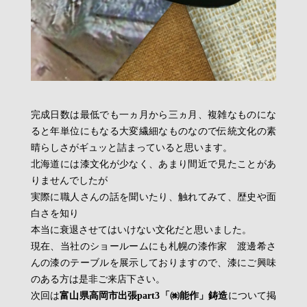
完成日数は最低でも一ヵ月から三ヵ月、複雑なものにな
ると年単位にもなる大変繊細なものなので伝統文化の素
晴らしさがギュッと詰まっていると思います。
北海道には漆文化が少なく、あまり間近で見たことがあ
りませんでしたが
実際に職人さんの話を聞いたり、触れてみて、歴史や面
白さを知り
本当に衰退させてはいけない文化だと思いました。
現在、当社のショールームにも札幌の漆作家 渡邊希さ
んの漆のテーブルを展示しておりますので、漆にご興味
のある方は是非ご来店下さい。
次回は
富山県高岡市出張part3「㈱能作」鋳造
について掲