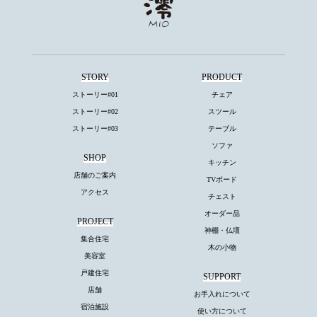
STORY
PRODUCT
ストーリー#01
チェア
ストーリー#02
スツール
ストーリー#03
テーブル
ソファ
SHOP
キッチン
店舗のご案内
TVボード
アクセス
チェスト
オーダー品
PROJECT
神棚・仏壇
集合住宅
木の小物
美容室
戸建住宅
SUPPORT
店舗
お手入れについて
宿泊施設
使い方について