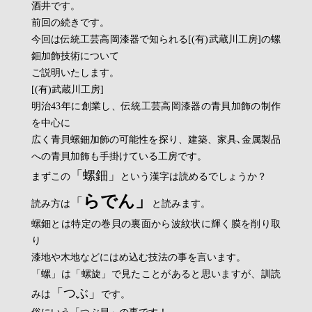
酒井です。
前回の続きです。
今回は伝統工芸高岡漆器で知られる[(有)武蔵川工房]の螺
鈿加飾技術について
ご説明いたします。
[(有)武蔵川工房]
明治43年に創業し、伝統工芸高岡漆器の青貝加飾の制作
を中心に
広く青貝螺鈿加飾の可能性を探り、建築、家具､金属製品
への青貝加飾も手掛けている工房です。
「螺鈿」
まずこの
という漢字は読めるでしょうか？
らでん」
「
読み方は
と読みます。
螺鈿とは特定の巻貝の裏面から波紋状に輝く膜を削り取
り
漆地や木地などにはめ込む技法の事を言います。
「螺」は「螺旋」で見たことがあると思いますが、訓読
「つぶ」
みは
です。