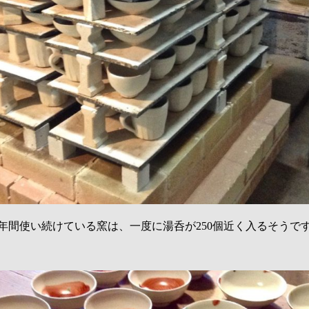
8年間使い続けている窯は、一度に湯呑が250個近く入るそうで