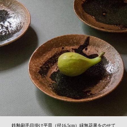
鉄釉刷毛目掛け平皿（径16.5cm）緑無花果をのせて