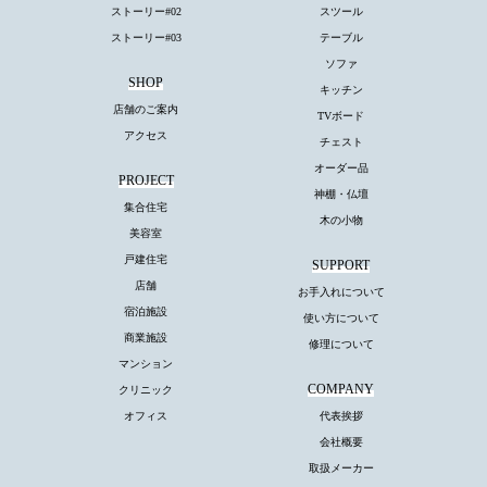
ストーリー#02
スツール
ストーリー#03
テーブル
ソファ
SHOP
キッチン
店舗のご案内
TVボード
アクセス
チェスト
オーダー品
PROJECT
神棚・仏壇
集合住宅
木の小物
美容室
戸建住宅
SUPPORT
店舗
お手入れについて
宿泊施設
使い方について
商業施設
修理について
マンション
COMPANY
クリニック
オフィス
代表挨拶
会社概要
取扱メーカー