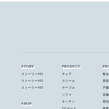
STORY
PRODUCT
PR
ストーリー#01
チェア
集
ストーリー#02
スツール
美
ストーリー#03
テーブル
戸
ソファ
店
キッチン
宿
SHOP
TVボード
商