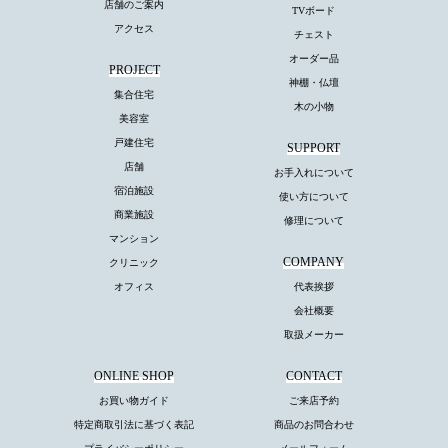
店舗のご案内
TVボード
アクセス
チェスト
オーダー品
PROJECT
神棚・仏壇
集合住宅
木の小物
美容室
戸建住宅
SUPPORT
店舗
お手入れについて
宿泊施設
使い方について
商業施設
修理について
マンション
COMPANY
クリニック
オフィス
代表挨拶
会社概要
取扱メーカー
ONLINE SHOP
CONTACT
お買い物ガイド
ご来店予約
特定商取引法に基づく表記
商品のお問合わせ