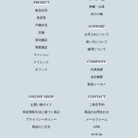
PROJECT
神棚・仏壇
集合住宅
木の小物
美容室
戸建住宅
SUPPORT
店舗
お手入れについて
宿泊施設
使い方について
商業施設
修理について
マンション
COMPANY
クリニック
オフィス
代表挨拶
会社概要
取扱メーカー
ONLINE SHOP
CONTACT
お買い物ガイド
ご来店予約
特定商取引法に基づく表記
商品のお問合わせ
プライバシーポリシー
メールフォーム
商品のご注文
LINE
tel & fax