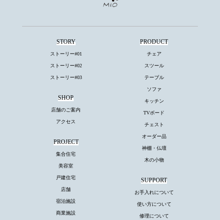
STORY
PRODUCT
ストーリー#01
チェア
ストーリー#02
スツール
ストーリー#03
テーブル
ソファ
SHOP
キッチン
店舗のご案内
TVボード
アクセス
チェスト
オーダー品
PROJECT
神棚・仏壇
集合住宅
木の小物
美容室
戸建住宅
SUPPORT
店舗
お手入れについて
宿泊施設
使い方について
商業施設
修理について