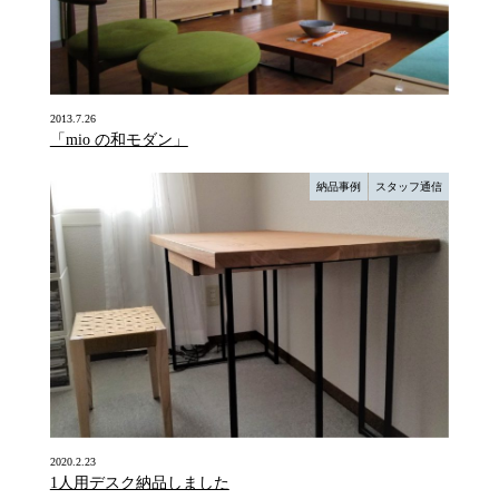
2013.7.26
「mio の和モダン」
納品事例
スタッフ通信
2020.2.23
1人用デスク納品しました