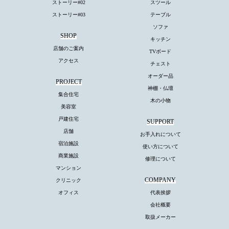
ストーリー#02
スツール
ストーリー#03
テーブル
ソファ
SHOP
キッチン
店舗のご案内
TVボード
アクセス
チェスト
オーダー品
PROJECT
神棚・仏壇
集合住宅
木の小物
美容室
戸建住宅
SUPPORT
店舗
お手入れについて
宿泊施設
使い方について
商業施設
修理について
マンション
COMPANY
クリニック
オフィス
代表挨拶
会社概要
取扱メーカー