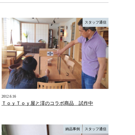
スタッフ通信
2012.6.16
ＴｏｙＴｏｙ屋と澪のコラボ商品 試作中
納品事例
スタッフ通信