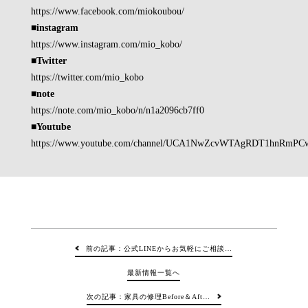
https://www.facebook.com/miokoubou/
■instagram
https://www.instagram.com/mio_kobo/
■Twitter
https://twitter.com/mio_kobo
■note
https://note.com/mio_kobo/n/n1a2096cb7ff0
■Youtube
https://www.youtube.com/channel/UCA1NwZcvWTAgRDT1hnRmPC
前の記事：公式LINEからお気軽にご相談…
最新情報一覧へ
次の記事：家具の修理Before＆Aft…