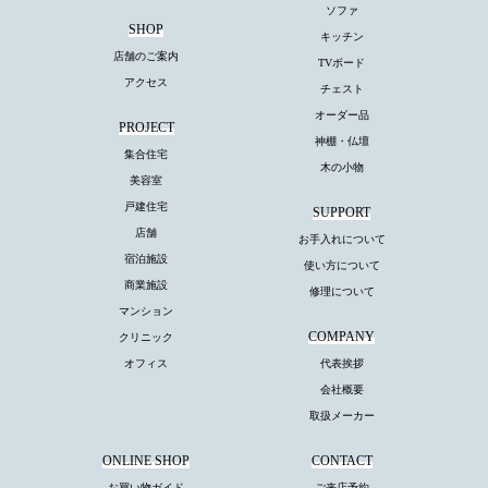
ソファ
SHOP
キッチン
店舗のご案内
TVボード
アクセス
チェスト
オーダー品
PROJECT
神棚・仏壇
集合住宅
木の小物
美容室
戸建住宅
SUPPORT
店舗
お手入れについて
宿泊施設
使い方について
商業施設
修理について
マンション
COMPANY
クリニック
オフィス
代表挨拶
会社概要
取扱メーカー
ONLINE SHOP
CONTACT
お買い物ガイド
ご来店予約