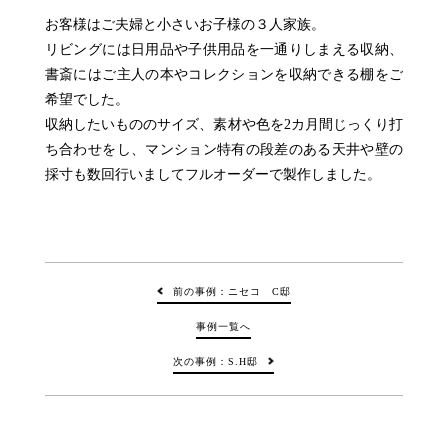
お客様はご夫婦と小さいお子様の３人家族。
リビングには日用品や子供用品を一通りしまえる収納、
書斎にはご主人の本やコレクションを収納できる棚をご
希望でした。
収納したいもののサイズ、素材や色を2カ月間じっくり打
ち合わせをし、マンション特有の段差のある天井や壁の
採寸も数回行いましてフルオーダーで製作しました。
前の事例：ニセコ C邸
事例一覧へ
次の事例：S.H邸