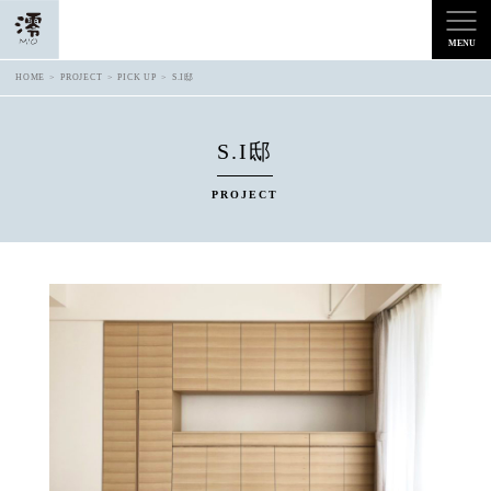
HOME
PROJECT
PICK UP
S.I邸
S.I邸
PROJECT