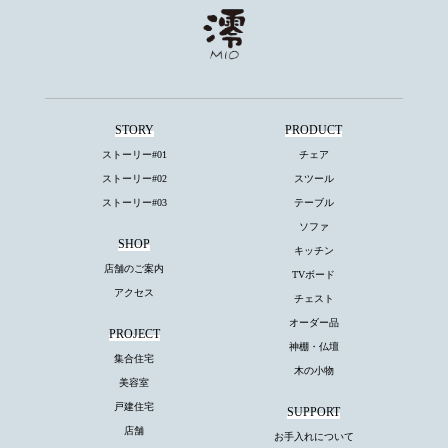
STORY
PRODUCT
ストーリー#01
チェア
ストーリー#02
スツール
ストーリー#03
テーブル
ソファ
SHOP
キッチン
店舗のご案内
TVボード
アクセス
チェスト
オーダー品
PROJECT
神棚・仏壇
集合住宅
木の小物
美容室
戸建住宅
SUPPORT
店舗
お手入れについて