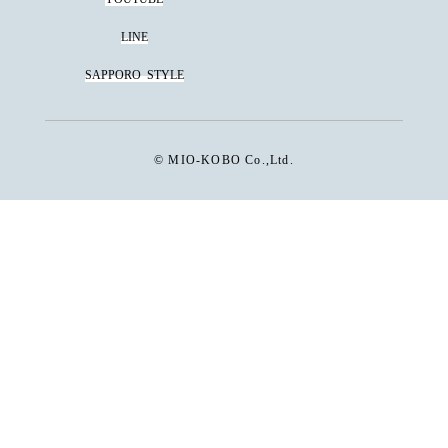
LINE
SAPPORO
STYLE
© MIO-KOBO Co.,Ltd.