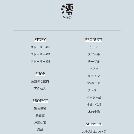
STORY
PRODUCT
ストーリー#01
チェア
ストーリー#02
スツール
ストーリー#03
テーブル
ソファ
SHOP
キッチン
店舗のご案内
TVボード
アクセス
チェスト
オーダー品
PROJECT
神棚・仏壇
集合住宅
木の小物
美容室
戸建住宅
SUPPORT
店舗
お手入れについて