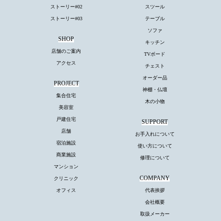
ストーリー#02
スツール
ストーリー#03
テーブル
ソファ
SHOP
キッチン
店舗のご案内
TVボード
アクセス
チェスト
オーダー品
PROJECT
神棚・仏壇
集合住宅
木の小物
美容室
戸建住宅
SUPPORT
店舗
お手入れについて
宿泊施設
使い方について
商業施設
修理について
マンション
COMPANY
クリニック
オフィス
代表挨拶
会社概要
取扱メーカー