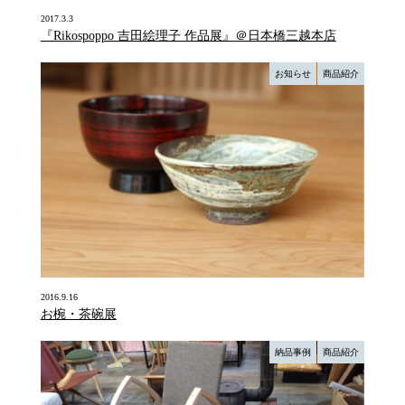
2017.3.3
『Rikospoppo 吉田絵理子 作品展』＠日本橋三越本店
お知らせ
商品紹介
2016.9.16
お椀・茶碗展
納品事例
商品紹介