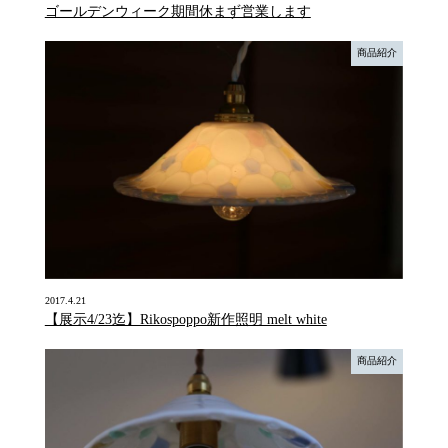
ゴールデンウィーク期間休まず営業します
商品紹介
2017.4.21
【展示4/23迄】Rikospoppo新作照明 melt white
商品紹介